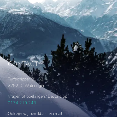
CONTACT
Turfschipper 51-53
2292 JC Wateringen
Vragen of boekingen? Bel ons op
0174 219 248
Ook zijn wij bereikbaar via mail