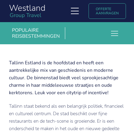
Ga
OFFERTE
naar
Toggle
AANVRAGEN
inhoud
Navigation
Soorten reizen
POPULAIRE
REISBESTEMMINGEN
Toggl
Ontdek Westland Group Travel
Barcelona
Navig
Populaire reisbestemmingen
Boedapest
Tallinn Estland is de hoofdstad en heeft een
aantrekkelijke mix van geschiedenis en moderne
Kopenhagen
Uniglobe ervaringsverhalen & blogs
cultuur. De binnenstad biedt veel sprookjesachtige
Krakau
charme in haar middeleeuwse straatjes en oude
Contact
kerktorens. Leuk voor een citytrip of incentive!
Londen
English
Tallinn staat bekend als een belangrijk politiek, financieel
Madrid
en cultureel centrum. De stad beschikt over fijne
Marrakech
restaurants en de tech-scene is groeiende. Er is een
onderscheid te maken in het oude en nieuwe gedeelte
Milaan