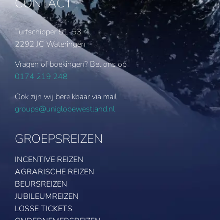
CONTACT
Turfschipper 51-53
2292 JC Wateringen
Vragen of boekingen? Bel ons op
0174 219 248
Ook zijn wij bereikbaar via mail
groups@uniglobewestland.nl
GROEPSREIZEN
INCENTIVE REIZEN
AGRARISCHE REIZEN
BEURSREIZEN
JUBILEUMREIZEN
LOSSE TICKETS