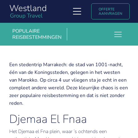
Ga
OFFERTE
naar
Toggle
AANVRAGEN
inhoud
Navigation
Soorten reizen
POPULAIRE
REISBESTEMMINGEN
Toggl
Ontdek Westland Group Travel
Barcelona
Navig
Populaire reisbestemmingen
Boedapest
Een stedentrip Marrakech: de stad van 1001-nacht,
één van de Koningssteden, gelegen in het westen
Kopenhagen
Uniglobe ervaringsverhalen & blogs
van Marokko. Op circa 4 uur vliegen sta je echt in een
Krakau
compleet andere wereld. Deze kleurrijke chaos is een
Contact
zeer populaire reisbestemming en dat is niet zonder
Londen
reden.
English
Madrid
Djemaa El Fnaa
Marrakech
Het Djemaa el Fna plein, waar ’s ochtends een
Milaan