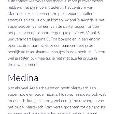
authentieke Marokkaanse markt is, moet je zeker gezien
hebben. Het plein vormt letterlijk het centrum van
New York
Marrakech. Het is een enorm plein waar tientallen
straatjes en souks op uit komen. Vooral ’s avonds is het
Nice
superleuk om vanaf één van de dakterrassen rondom
Verona
het plein van de zonsondergang te genieten. Vanaf 5
uur verandert Djeema El Fna bovendien in een enorm
openluchtrestaurant. Voor een paar cent eet je de
heerlijkste Marokkaanse maaltjes in de openlucht. Neem
wel je stalen blik mee als je niet met allerlei prullaria
thuis wilt komen!
Medina
Net als veel Arabische steden heeft Marrakech een
supermooie en oude medina. Hoewel inmiddels ook wat
toeristisch, kun je hier nog wel een glimp opvangen van
het ‘oude’ Marrakech. Van verse groenten tot de mooiste
keramiek en kleurige kruiden; je vindt het er allemaal.