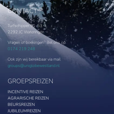
CONTACT
Turfschipper 51-53
2292 JC Wateringen
Vragen of boekingen? Bel ons op
0174 219 248
Ook zijn wij bereikbaar via mail
groups@uniglobewestland.nl
GROEPSREIZEN
INCENTIVE REIZEN
AGRARISCHE REIZEN
BEURSREIZEN
JUBILEUMREIZEN