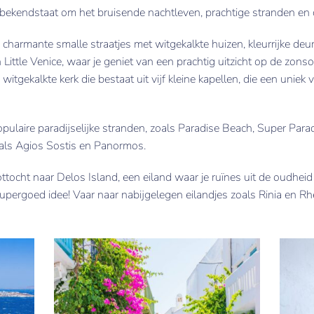
bekendstaat om het bruisende nachtleven, prachtige stranden en c
harmante smalle straatjes met witgekalkte huizen, kleurrijke de
Little Venice, waar je geniet van een prachtig uitzicht op de zo
itgekalkte kerk die bestaat uit vijf kleine kapellen, die een uniek
pulaire paradijselijke stranden, zoals Paradise Beach, Super Para
oals Agios Sostis en Panormos.
ocht naar Delos Island, een eiland waar je ruïnes uit de oudheid 
pergoed idee! Vaar naar nabijgelegen eilandjes zoals Rinia en Rh