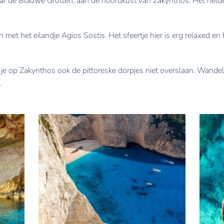
ar de Blauwe Grotten, aan de noordkust van Zakynthos. Het helder
met het eilandje Agios Sostis. Het sfeertje hier is erg relaxed en 
je op Zakynthos ook de pittoreske dorpjes niet overslaan. Wandel 
.