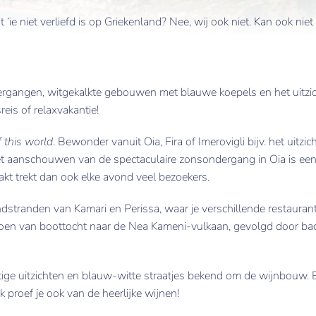
‘ie niet verliefd is op Griekenland? Nee, wij ook niet. Kan ook niet
angen, witgekalkte gebouwen met blauwe koepels en het uitzich
reis of relaxvakantie!
f this world
. Bewonder vanuit Oia, Fira of Imerovigli bijv. het uitzic
t aanschouwen van de spectaculaire zonsondergang in Oia is een
akt trekt dan ook elke avond veel bezoekers.
stranden van Kamari en Perissa, waar je verschillende restauran
doen van boottocht naar de Nea Kameni-vulkaan, gevolgd door ba
htige uitzichten en blauw-witte straatjes bekend om de wijnbouw.
k proef je ook van de heerlijke wijnen!