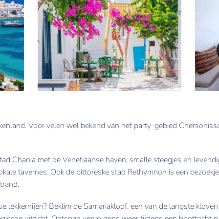
iekenland. Voor velen wel bekend van het party-gebied Chersonisso
tad Chania met de Venetiaanse haven, smalle steegjes en levendig
 lokale tavernes. Ook de pittoreske stad Rethymnon is een bezoekj
trand.
se lekkernijen? Beklim de Samariakloof, een van de langste klove
agische uitzicht. Ontspan vervolgens weer tijdens een boottocht