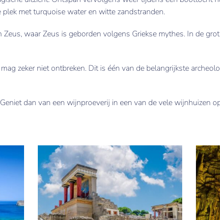
jke plek met turquoise water en witte zandstranden.
n Zeus, waar Zeus is geborden volgens Griekse mythes. In de grot
ag zeker niet ontbreken. Dit is één van de belangrijkste archeolo
n’? Geniet dan van een wijnproeverij in een van de vele wijnhuizen op