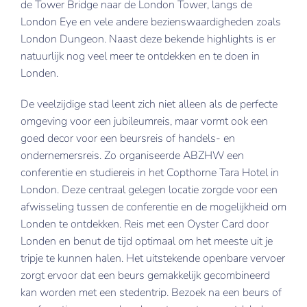
de Tower Bridge naar de London Tower, langs de
London Eye en vele andere bezienswaardigheden zoals
New York
London Dungeon. Naast deze bekende highlights is er
Nice
natuurlijk nog veel meer te ontdekken en te doen in
Londen.
Verona
De veelzijdige stad leent zich niet alleen als de perfecte
omgeving voor een jubileumreis, maar vormt ook een
goed decor voor een beursreis of handels- en
ondernemersreis. Zo organiseerde ABZHW een
conferentie en studiereis in het Copthorne Tara Hotel in
London. Deze centraal gelegen locatie zorgde voor een
afwisseling tussen de conferentie en de mogelijkheid om
Londen te ontdekken. Reis met een Oyster Card door
Londen en benut de tijd optimaal om het meeste uit je
tripje te kunnen halen. Het uitstekende openbare vervoer
zorgt ervoor dat een beurs gemakkelijk gecombineerd
kan worden met een stedentrip. Bezoek na een beurs of