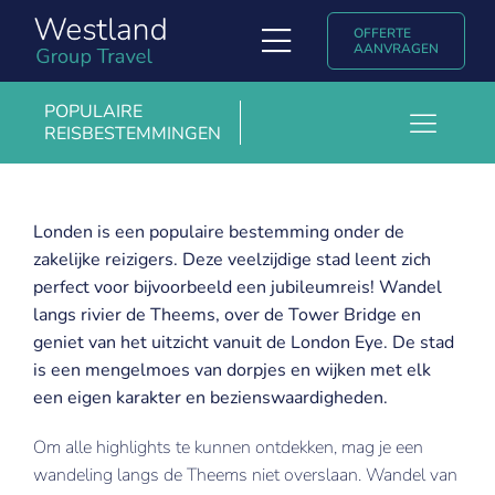
Ga
OFFERTE
naar
Toggle
AANVRAGEN
inhoud
Navigation
Soorten reizen
POPULAIRE
REISBESTEMMINGEN
Toggl
Ontdek Westland Group Travel
Barcelona
Navig
Populaire reisbestemmingen
Boedapest
Londen is een populaire bestemming onder de
zakelijke reizigers. Deze veelzijdige stad leent zich
Kopenhagen
Uniglobe ervaringsverhalen & blogs
perfect voor bijvoorbeeld een jubileumreis! Wandel
Krakau
langs rivier de Theems, over de Tower Bridge en
Contact
geniet van het uitzicht vanuit de London Eye. De stad
Londen
is een mengelmoes van dorpjes en wijken met elk
English
een eigen karakter en bezienswaardigheden.
Madrid
Marrakech
Om alle highlights te kunnen ontdekken, mag je een
wandeling langs de Theems niet overslaan. Wandel van
Milaan