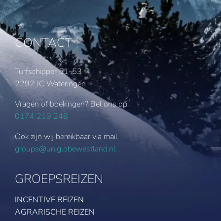
CONTACT
Turfschipper 51-53
2292 JC Wateringen
Vragen of boekingen? Bel ons op
0174 219 248
Ook zijn wij bereikbaar via mail
groups@uniglobewestland.nl
GROEPSREIZEN
INCENTIVE REIZEN
AGRARISCHE REIZEN