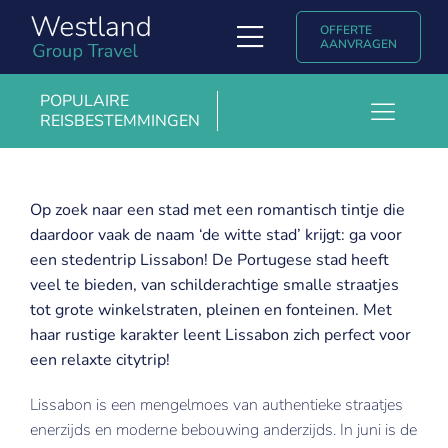
Ga
OFFERTE
naar
Toggle
AANVRAGEN
inhoud
Navigation
Soorten reizen
POPULAIRE
REISBESTEMMINGEN
Toggl
Ontdek Westland Group Travel
Barcelona
Navig
Populaire reisbestemmingen
Boedapest
Op zoek naar een stad met een romantisch tintje die
daardoor vaak de naam ‘de witte stad’ krijgt: ga voor
Kopenhagen
Uniglobe ervaringsverhalen & blogs
een stedentrip Lissabon! De Portugese stad heeft
Krakau
veel te bieden, van schilderachtige smalle straatjes
Contact
tot grote winkelstraten, pleinen en fonteinen. Met
Londen
haar rustige karakter leent Lissabon zich perfect voor
English
een relaxte citytrip!
Madrid
Marrakech
Lissabon is een mengelmoes van authentieke straatjes
enerzijds en moderne bebouwing anderzijds. In juni is de
Milaan