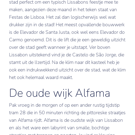
stad perfect om een typisch Lissabons feestje mee te
maken, aangezien deze maand in het teken staat van
New York
Festas de Lisboa. Het zal dan logischerwijs wel wat
Nice
drukker zijn in de stad! Het meest opvallende bouwwerk
is de Elevador de Santa Justa, ook wel eens Elevador do
Verona
Carmo genoemd. Dit is de lift die je een geweldig uitzicht
over de stad geeft wanneer je uitstapt. Ver boven
Lissabon uitstekend vind je de Castelo de São Jorge, die
stamt uit de IJzertijd. Na de klim naar dit kasteel heb je
ook een indrukwekkend uitzicht over de stad, wat de klim
het ook helemaal waard maakt.
De oude wijk Alfama
Pak vroeg in de morgen of op een ander rustig tijdstip
tram 28 die in 50 minuten richting de pittoreske straatjes
van Alfama rijdt. Alfama is de oudste wijk van Lissabon
en als het ware een labyrint van smalle, bochtige