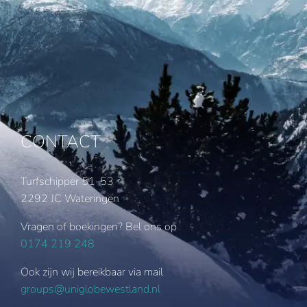
CONTACT
Turfschipper 51-53
2292 JC Wateringen
Vragen of boekingen? Bel ons op
0174 219 248
Ook zijn wij bereikbaar via mail
groups@uniglobewestland.nl