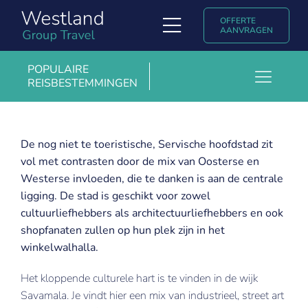
Ga
OFFERTE
naar
Toggle
AANVRAGEN
inhoud
Navigation
Soorten reizen
POPULAIRE
REISBESTEMMINGEN
Toggl
Ontdek Westland Group Travel
Barcelona
Navig
Populaire reisbestemmingen
Boedapest
De nog niet te toeristische, Servische hoofdstad zit
vol met contrasten door de mix van Oosterse en
Kopenhagen
Uniglobe ervaringsverhalen & blogs
Westerse invloeden, die te danken is aan de centrale
Krakau
ligging. De stad is geschikt voor zowel
Contact
cultuurliefhebbers als architectuurliefhebbers en ook
Londen
shopfanaten zullen op hun plek zijn in het
English
winkelwalhalla.
Madrid
Marrakech
Het kloppende culturele hart is te vinden in de wijk
Savamala. Je vindt hier een mix van industrieel, street art
Milaan