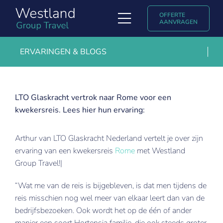
Ga
OFFERTE
naar
Toggle
AANVRAGEN
inhoud
Navigation
Soorten reizen
ERVARINGEN & BLOGS
Ontdek Westland Group Travel
Populaire reisbestemmingen
LTO Glaskracht vertrok naar Rome voor een
kwekersreis. Lees hier hun ervaring:
Uniglobe ervaringsverhalen & blogs
Arthur van LTO Glaskracht Nederland vertelt je over zijn
Contact
ervaring van een kwekersreis
Rome
met Westland
Group Travel!|
English
“Wat me van de reis is bijgebleven, is dat men tijdens de
reis misschien nog wel meer van elkaar leert dan van de
bedrijfsbezoeken. Ook wordt het op de één of ander
manier een soort Hortensia familie, die ook steeds groter