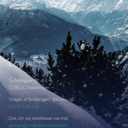
CONTACT
Turfschipper 51-53
2292 JC Wateringen
Vragen of boekingen? Bel ons op
0174 219 248
Ook zijn wij bereikbaar via mail
groups@uniglobewestland.nl