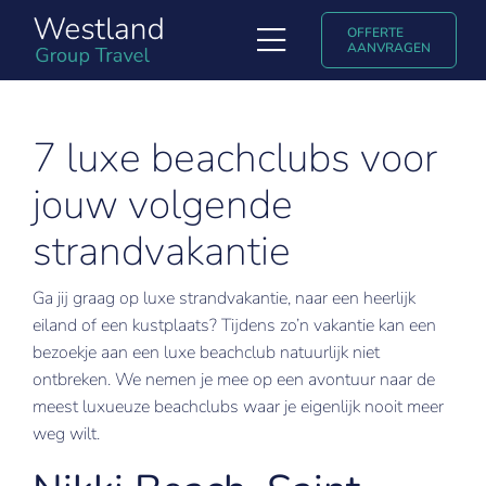
Ga
OFFERTE
naar
Toggle
AANVRAGEN
inhoud
Navigation
Soorten reizen
7 luxe beachclubs voor
Ontdek Westland Group Travel
jouw volgende
Populaire reisbestemmingen
strandvakantie
Uniglobe ervaringsverhalen & blogs
Ga jij graag op luxe strandvakantie, naar een heerlijk
Contact
eiland of een kustplaats? Tijdens zo’n vakantie kan een
bezoekje aan een luxe beachclub natuurlijk niet
English
ontbreken. We nemen je mee op een avontuur naar de
meest luxueuze beachclubs waar je eigenlijk nooit meer
weg wilt.